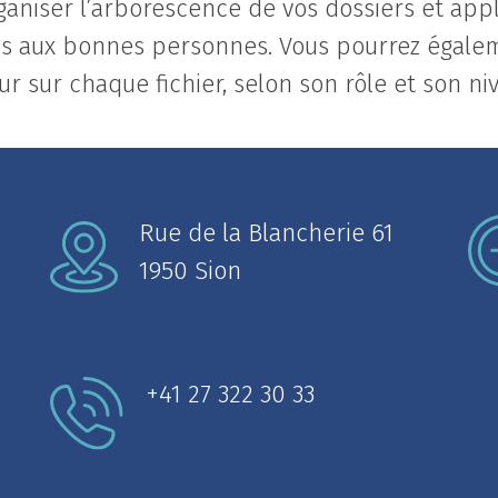
ganiser l’arborescence de vos dossiers et appli
s aux bonnes personnes. Vous pourrez égalem
ur sur chaque fichier, selon son rôle et son ni
Rue de la Blancherie 61
1950 Sion
+41 27 322 30 33